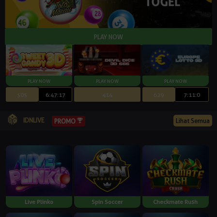
505
6:47:16
414
629
7:10:59
IDNLIVE
Lihat Semua
PROMO
Live Plinko
Spin Soccer
Checkmate Rush