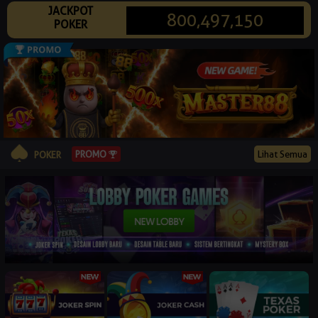
JACKPOT
© 2026 poker88gg.xyz. All Rights Reserved | 18+
800,497,150
POKER
Lihat Semua
PROMO
POKER