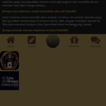
website yang mendapatkan lisensi resmi dari pagcor dan memiliki ribuan
member dan aktif setiap harinya.
Berapa usia minimum untuk mendaftar akun di Poker88?
Usia minimal untuk memiliki akun adalah 21 tahun. Ini adalah standar yang
kita gunakan untuk hidup di seluruh dunia. Jadi, jangan mainkan aturan ini.
Jika ada masalah dengan usia, kami tidak akan bertanggung jawab.
Berapa jumlah setoran minimum di situs Poker88?
Jumlah setoran minimum adalah Rp 10.000. Bukankah itu rendah? Dengan
uang yang begitu banyak, Anda bisa memainkan semua jenis permainan
yang disediakan oleh agen judi online POKER88.
HOME
Daftar
PROMOSI
LIVE CHAT
Cara Pembayaran:
Dukungan Perangkat :
Keamanan Terjamin :
© 2026 Poker88. All Rights Reserved | 18+