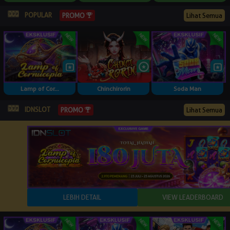
POPULAR
Lihat Semua
PROMO
Lamp of Cor...
Chinchirorin
Soda Man
IDNSLOT
Lihat Semua
PROMO