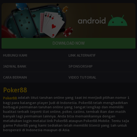
HUBUNGI KAMI
LINK ALTERNATIF
JADWAL BANK
SPONSORSHIP
CARA BERMAIN
VIDEO TUTORIAL
Poker88
adalah situs taruhan online yang saat ini menjadi pilihan nomor 1
Poker88
bagi para kalangan player judi di Indonesia. Poker88 telah menghadirkan
berbagai permainan taruhan online yang sangat lengkap dan memiliki
kualitas terbaik seperti slot online, poker, casino, tembak ikan dan masih
banyak lagi permainan lainnya. Anda bisa memainkannya dengan
melakukan login melalui link Poker88 ataupun Poker88 Mobile. Tentu saja
game Poker88 yang kami sediakan telah memiliki lisensi yang sah untuk
beroperasi di Indonesia maupun di Asia.