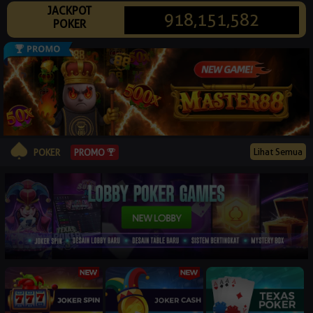
JACKPOT
© 2026 poker88gg.xyz. All Rights Reserved | 18+
918,151,582
POKER
Lihat Semua
PROMO
POKER