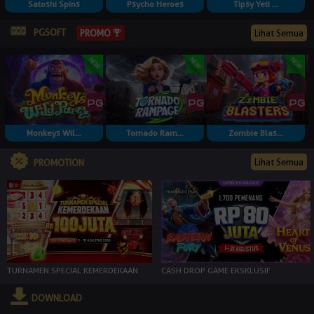
Satoshi Spins
Psycho Heroes
Tipsy Yeti ...
PGSOFT
Lihat Semua
PROMO
Monkeys Wil...
Tornado Ram...
Zombie Blas...
Lihat Semua
PROMOTION
TURNAMEN SPECIAL KEMERDEKAAN
CASH DROP GAME EKSKLUSIF
DOWNLOAD