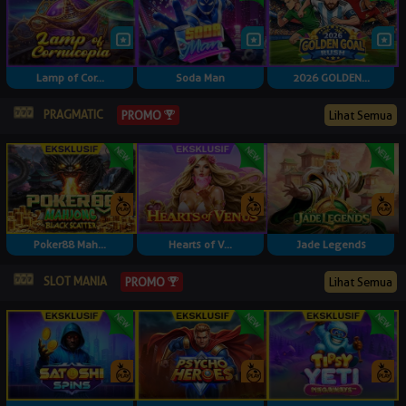
Lamp of Cor...
Soda Man
2026 GOLDEN...
PRAGMATIC
Lihat Semua
PROMO
Poker88 Mah...
Hearts of V...
Jade Legends
SLOT MANIA
Lihat Semua
PROMO